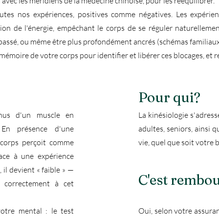
avec les méridiens de la médecine chinoise, pour les rééquilibrer.
tes nos expériences, positives comme négatives. Les expérien
tion de l'énergie, empêchant le corps de se réguler naturelleme
ssé, ou même être plus profondément ancrés (schémas familiaux, 
 mémoire de votre corps pour identifier et libérer ces blocages, et 
Pour qui?
onus d'un muscle en
La kinésiologie s'adress
 En présence d'une
adultes, seniors, ainsi
 corps perçoit comme
vie, quel que soit votre 
Face à une expérience
l devient « faible » —
C'est rembou
s correctement à cet
otre mental : le test
Oui, selon votre assura