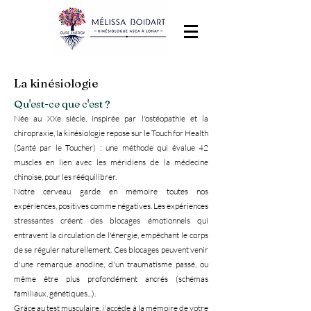
La kinésiologie
Qu'est-ce que c'est ?
Née au XXe siècle, inspirée par l'ostéopathie et la
chiropraxie, la kinésiologie repose sur le Touch for Health
(Santé par le Toucher) : une méthode qui évalue 42
muscles en lien avec les méridiens de la médecine
chinoise, pour les rééquilibrer.
Notre cerveau garde en mémoire toutes nos
expériences, positives comme négatives. Les expériences
stressantes créent des blocages émotionnels qui
entravent la circulation de l'énergie, empêchant le corps
de se réguler naturellement. Ces blocages peuvent venir
d'une remarque anodine, d'un traumatisme passé, ou
même être plus profondément ancrés (schémas
familiaux, génétiques...).
Grâce au test musculaire, j'accède à la mémoire de votre