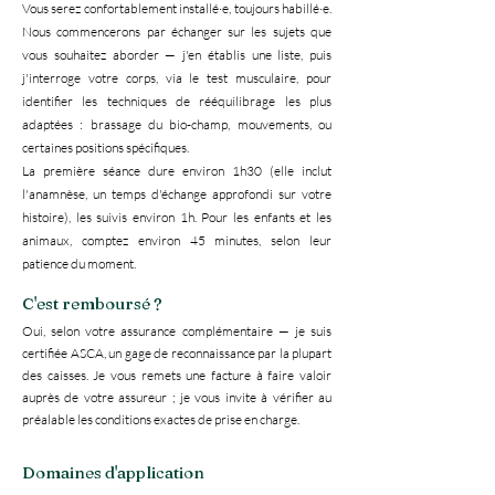
Vous serez confortablement installé·e, toujours habillé·e.
Nous commencerons par échanger sur les sujets que
vous souhaitez aborder — j'en établis une liste, puis
j'interroge votre corps, via le test musculaire, pour
identifier les techniques de rééquilibrage les plus
adaptées : brassage du bio-champ, mouvements, ou
certaines positions spécifiques.
La première séance dure environ 1h30 (elle inclut
l'anamnèse, un temps d'échange approfondi sur votre
histoire), les suivis environ 1h. Pour les enfants et les
animaux, comptez environ 45 minutes, selon leur
patience du moment.
C'est remboursé ?
Oui, selon votre assurance complémentaire — je suis
certifiée ASCA, un gage de reconnaissance par la plupart
des caisses. Je vous remets une facture à faire valoir
auprès de votre assureur ; je vous invite à vérifier au
préalable les conditions exactes de prise en charge.
Domaines d'application